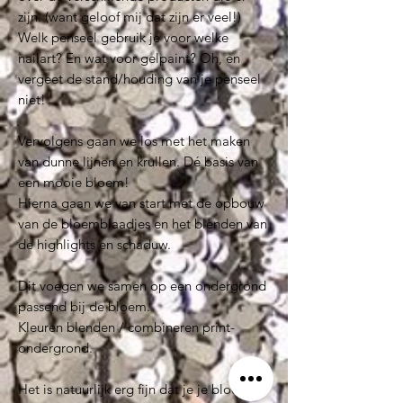
zijn. (want geloof mij dat zijn er veel!)
Welk penseel gebruik je voor welke
nailart? En wat voor gelpaint? Oh, en
vergeet de stand/houding van je penseel
niet!
Vervolgens gaan we los met het maken
van dunne lijnen en krullen. Dé basis van
een mooie bloem!
Hierna gaan we van start met de opbouw
van de bloemblaadjes en het blenden van
de highlights en schaduw.
Dit voegen we samen op een ondergrond
passend bij de bloem.
Kleuren blenden / combineren print-
ondergrond.
Het is natuurlijk erg fijn dat je je bloemen