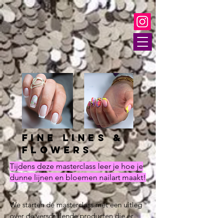
Fine lines &
flowers
Tijdens deze masterclass leer je hoe je
dunne lijnen en bloemen nailart maakt!
We starten de masterclass met een uitleg
over de verschillende producten die er