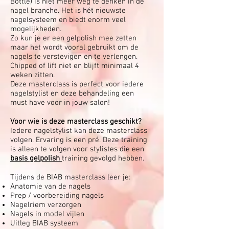
Bottle) is niet meer weg te denken in de
nagel branche. Het is hét nieuwste
nagelsysteem en biedt enorm veel
mogelijkheden.
Zo kun je er een gelpolish mee zetten
maar het wordt vooral gebruikt om de
nagels te verstevigen en te verlengen.
Chipped of lift niet en blijft minimaal 4
weken zitten.
Deze masterclass is perfect voor iedere
nagelstylist en deze behandeling een
must have voor in jouw salon!
Voor wie is deze masterclass geschikt?
Iedere nagelstylist kan deze masterclass
volgen. Ervaring is een pré. Deze training
is alleen te volgen voor stylistes die een
basis gelpolish
training gevolgd hebben.
Tijdens de BIAB masterclass leer je:
Anatomie van de nagels
Prep / voorbereiding nagels
Nagelriem verzorgen
Nagels in model vijlen
Uitleg BIAB systeem