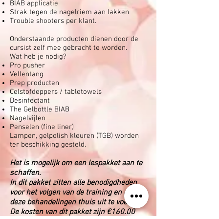
BIAB applicatie
Strak tegen de nagelriem aan lakken
Trouble shooters per klant.
Onderstaande producten dienen door de
cursist zelf mee gebracht te worden.
Wat heb je nodig?
Pro pusher
Vellentang
Prep producten
Celstofdeppers / tabletowels
Desinfectant
The Gelbottle BIAB
Nagelvijlen
Penselen (fine liner)
Lampen, gelpolish kleuren (TGB) worden
ter beschikking gesteld.
Het is mogelijk om een lespakket aan te
schaffen.
In dit pakket zitten alle benodigdheden
voor het volgen van de training en om
deze behandelingen thuis uit te voeren!
De kosten van dit pakket zijn €160.00