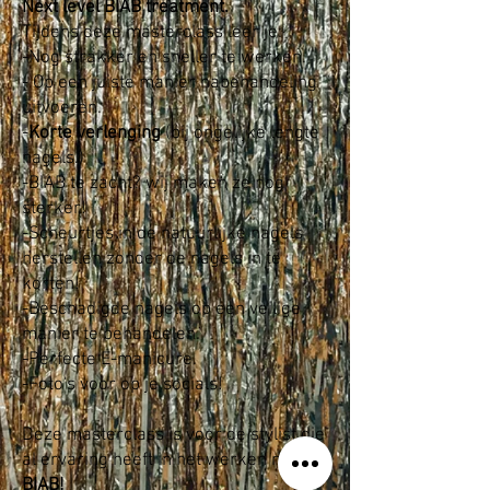
Next level BIAB treatment.
Tijdens deze masterclass leer je:
-Nog strakker en sneller te werken.
- Op een juiste manier nabehandeling
uitvoeren.
-
Korte verlenging
(bij ongelijke lengte
nagels.)
-BIAB te zacht? wij maken ze nog
sterker!
-Scheurtjes in de natuurlijke nagels
herstellen zonder de nagels in te
korten!
-Beschadigde nagels op een veilige
manier te behandelen.
-Perfecte E-manicure.
-Foto's voor op je socials!
Deze masterclass is voor de stylist die
al ervaring heeft in het werken met
BIAB!